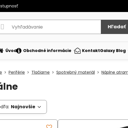
ostupnosť
Hľadať
Úvod
Obchodné informácie
Kontakt
Galaxy Blog
e
Periférie
Tlačiarne
Spotrebný materiál
Náplne atra
álne
odľa:
Najnovšie