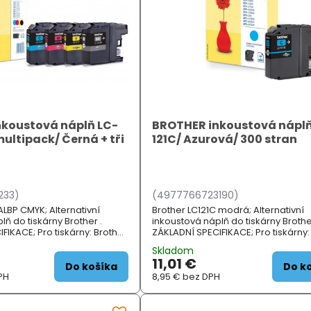
koustová náplň LC-
BROTHER inkoustová náplň
ultipack/ Černá + tři
121C/ Azurová/ 300 stran
233)
(4977766723190)
ALBP CMYK; Alternativní
Brother LC121C modrá; Alternativní
lň do tiskárny Brother .
inkoustová náplň do tiskárny Brothe
FIKACE; Pro tiskárny: Brother
ZÁKLADNÍ SPECIFIKACE; Pro tiskárny:
PJ152W, DCPJ172W,
DCPJ132W, DCPJ152W, DCPJ172W,
Skladom
CPJ752DW,...
DCPJ552DW, DCPJ752DW, MFC...
11,01 €
Do košíka
Do k
PH
8,95 €
bez DPH