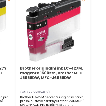
27Y,
Brother originální ink LC-427M,
FC-
magenta 1500str., Brother MFC-
J5955DW, MFC-J6955DW
(4977766815482)
lň pro
Brother LC427M červená; Originální náplň
DNÍ
pro inkoustové tiskárny Brother. ZÁKLADNÍ
SPECIFIKACE; Pro tiskárny: Brother