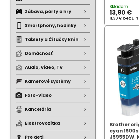
J2340DW, MF
Skladom
Barva: modrá..
13,90 €
Zábava, párty a hry
11,30 €
bez DP
Smartphony, hodinky
Tablety a Čítačky kníh
Domácnosť
Audio, Video, TV
Kamerové systémy
Foto-Video
Kancelária
Elektrovozítka
Brother ori
cyan 1500s
J5955DW,
Pre deti