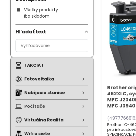
Všetky produkty
Iba skladom
Hľadať text
Prehľadať
výsledky
filtra
fulltextom
! AKCIA !
Fotovoltaika
Brother ori
Nabíjacie stanice
462XLC, cya
MFC J2340
MFC J394
Počítače
(4977766816
Virtuálna Realita
Brother LC-46
pro inkoustové
Wifi a siete
SPECIFIKACE; P