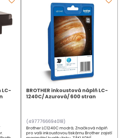
 LC-
BROTHER inkoustová náplň LC-
an
1240C/ Azurová/ 600 stran
(4977766694018)
í
Brother LC1240C modrá; Značková náplň
r.
pro vaši inkoustovou tiskárnu Brother zajistí
 Brother
maximální kvalitu tisku. ZÁKLADNÍ