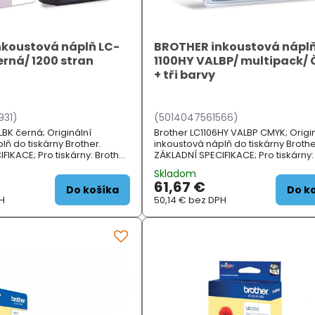
koustová náplň LC-
BROTHER inkoustová náplň
erná/ 1200 stran
1100HY VALBP/ multipack/
+ tři barvy
931)
(5014047561566)
LBK černá; Originální
Brother LC1106HY VALBP CMYK; Origi
lň do tiskárny Brother.
inkoustová náplň do tiskárny Brothe
FIKACE; Pro tiskárny: Brother
ZÁKLADNÍ SPECIFIKACE; Pro tiskárny:
MFCJ4410DW, MFCJ4510DW,
DCP6690CW, MFC5890CN, MFC589
Skladom
FCJ4...
MFC6490CW, MFC68...
61,67 €
Do košíka
Do k
H
50,14 €
bez DPH