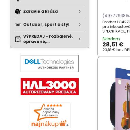
Zdravie a krása
(4977766815
Brother LC427C
Outdoor, šport a štýl
pro inkoustové
SPECIFIKACE; Pr
MFCJ5955DW,
VÝPREDAJ - rozbalené,
Skladom
MFCJ6959DW, H
opravené,...
28,51 €
23,18 €
bez DP