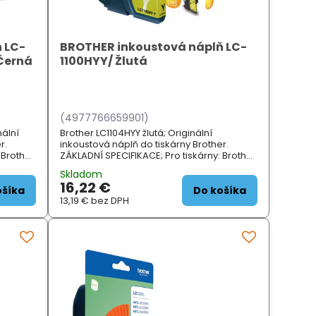
 LC-
BROTHER inkoustová náplň LC-
 Černá
1100HYY/ Žlutá
(4977766659901)
nální
Brother LC1104HYY žlutá; Originální
r.
inkoustová náplň do tiskárny Brother.
 Brother
ZÁKLADNÍ SPECIFIKACE; Pro tiskárny: Brother
5CW,
DCP6690CW, MFC5890CN, MFC5895CW,
Skladom
MFC6490CW, MFC6890CD...
16,22 €
ošíka
Do košíka
13,19 €
bez DPH