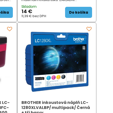
černá...
SPECIFIKACE; Pro tiskárny: Brother
Skladom
DCPJ525W, DCPJ725DW, DCPJ...
14 €
ošíka
Do košíka
11,39 €
bez DPH
t LC-
BROTHER inkoustová náplň LC-
MFC-
1280XLVALBP/ multipack/ Černá
5000
+ tři barvy