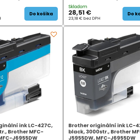
C-J3540DW, MFC-J3940DW;
MFCJ5955DW, MFCJ6955DW, MFCJ
Skladom
.
MFCJ6959DW, HLJ6010DW;...
28,51 €
Do košíka
Do k
H
23,18 €
bez DPH
ginální ink LC-427C,
Brother originální ink LC-
tr., Brother MFC-
black, 3000str., Brother M
 MFC-J6955DW
J5955DW, MFC-J6955DW