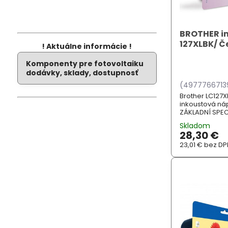
BROTHER in
127XLBK/ Č
! Aktuálne informácie !
Komponenty pre fotovoltaiku
dodávky, sklady, dostupnosť
(4977766713
Brother LC127X
inkoustová náp
ZÁKLADNÍ SPECI
DCPJ4110DW, 
Skladom
MFCJ4610DW, M
28,30 €
23,01 €
bez DP