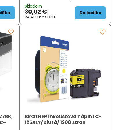
6957DW,
MFCJ5955DW, MFCJ6955DW, MFCJ6957DW,
Skladom
MFCJ6959DW, HLJ6010DW...
30,02 €
ošíka
Do košíka
24,41 €
bez DPH
427BK,
BROTHER inkoustová náplň LC-
FC-
125XLY/ Žlutá/ 1200 stran