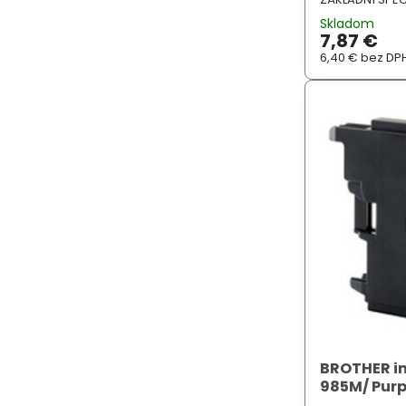
DCPJ100, DCPJ1
Skladom
7,87 €
6,40 €
bez DP
BROTHER in
985M/ Pur