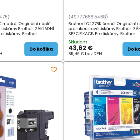
475)
(4977766815468)
 modrá; Originální náplň
Brother LC427BK černá; Originální 
 tiskárny Brother. ZÁKLADNÍ
pro inkoustové tiskárny Brother. ZÁ
o tiskárny: Brother
SPECIFIKACE; Pro tiskárny: Brother
 MFCJ6955DW, MFCJ6957DW,
MFCJ5955DW, MFCJ6955DW, MFCJ
Skladom
LJ6010DW;...
MFCJ6959DW, HLJ6010DW;...
43,62 €
Do košíka
Do k
H
35,46 €
bez DPH