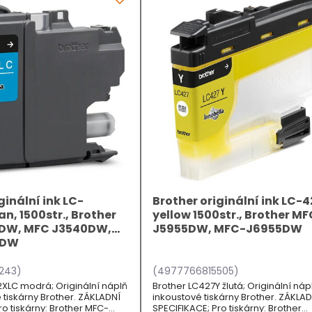
ginální ink LC-
Brother originální ink LC-4
n, 1500str., Brother
yellow 1500str., Brother M
DW, MFC J3540DW,
J5955DW, MFC-J6955DW
0DW
243)
(4977766815505)
2XLC modrá; Originální náplň
Brother LC427Y žlutá; Originální náp
 tiskárny Brother. ZÁKLADNÍ
inkoustové tiskárny Brother. ZÁKLA
ro tiskárny: Brother MFC-
SPECIFIKACE; Pro tiskárny: Brother