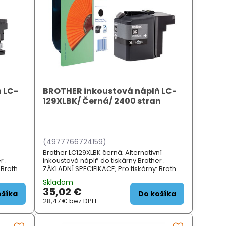
 LC-
BROTHER inkoustová náplň LC-
129XLBK/ Černá/ 2400 stran
(4977766724159)
Brother LC129XLBK černá; Alternativní
r .
inkoustová náplň do tiskárny Brother .
 Brother
ZÁKLADNÍ SPECIFIKACE; Pro tiskárny: Brother
MFCJ6520DW, MFCJ6720DW, MFCJ6920DW;
Skladom
Barva:...
35,02 €
ošíka
Do košíka
28,47 €
bez DPH