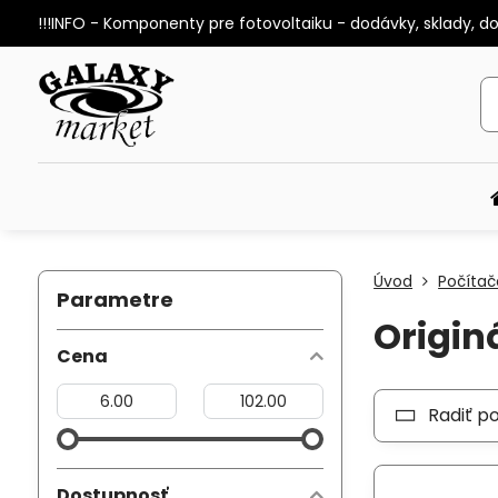
!!!INFO - Komponenty pre fotovoltaiku - dodávky, sklady, d
Úvod
Počítač
Parametre
Origin
Cena
Od:
Do:
Radiť p
Dostupnosť