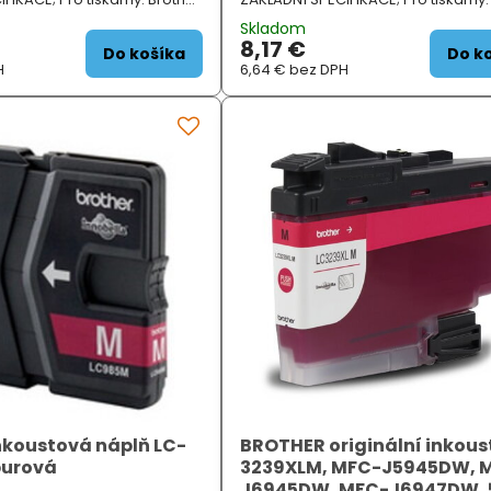
05, MFCJ200; Barva: žlutá...
DCPJ100, DCPJ105, MFCJ200; Barva: 
Skladom
8,17 €
Do košíka
Do k
H
6,64 €
bez DPH
koustová náplň LC-
BROTHER originální inkous
purová
3239XLM, MFC-J5945DW, 
J6945DW, MFC-J6947DW, 