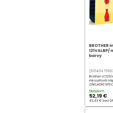
BROTHER in
121VALBP/ m
barvy
(5014047566
Brother LC121V
inkoustová náp
ZÁKLADNÍ SPECI
DCPJ132W, DC
Skladom
DCPJ552DW, D
52,19 €
42,43 €
bez D