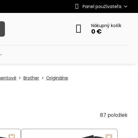
Panel používateľa
Nákupný košík
0 €
mentové
Brother
Originálne
87
položiek