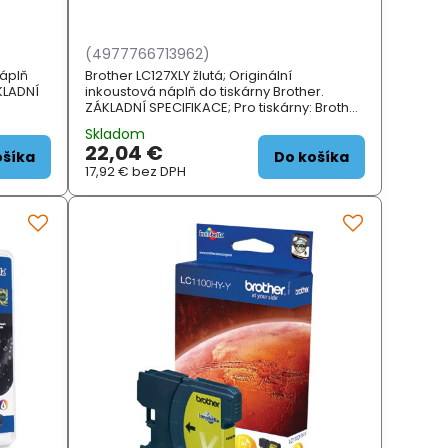
(4977766713962)
náplň
Brother LC127XLY žlutá; Originální
KLADNÍ
inkoustová náplň do tiskárny Brother.
ZÁKLADNÍ SPECIFIKACE; Pro tiskárny: Brother
6957DW,
DCPJ4110DW, MFCJ4410DW, MFCJ4510DW,
Skladom
MFCJ4610DW, MFCJ47...
22,04 €
ošíka
Do košíka
17,92 €
bez DPH