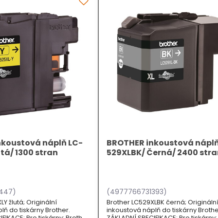
koustová náplň LC-
BROTHER inkoustová náplň
tá/ 1300 stran
529XLBK/ Černá/ 2400 str
447)
(4977766731393)
Y žlutá; Originální
Brother LC529XLBK černá; Origináln
lň do tiskárny Brother.
inkoustová náplň do tiskárny Brothe
FIKACE; Pro tiskárny: Brother
ZÁKLADNÍ SPECIFIKACE; Pro tiskárny: