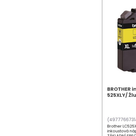
BROTHER in
525XLY/ Žlu
(4977766731
Brother LC525XL
inkoustová náp
ZÁKLADNÍ SPECI