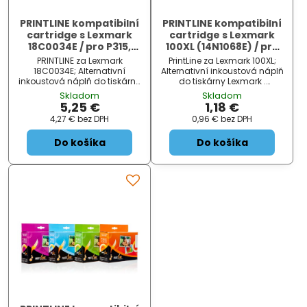
PRINTLINE kompatibilní
PRINTLINE kompatibilní
cartridge s Lexmark
cartridge s Lexmark
18C0034E / pro P315,
100XL (14N1068E) / pro
P4000, P4310 / 475
Genesis S815, S816, S305
PRINTLINE za Lexmark
PrintLine za Lexmark 100XL;
stran, Black
/ 600 stran, Black
18C0034E; Alternativní
Alternativní inkoustová náplň
inkoustová náplň do tiskárny
do tiskárny Lexmark .
Lexmark . ZÁKLADNÍ
ZÁKLADNÍ SPECIFIKACE; Pro
Skladom
Skladom
SPECIFIKACE; Pro tiskárny:
tiskárny: Lexmark Genesis
5,25 €
1,18 €
Lexmark P315, P4000, P4250,
S815, S816, Impact S302, S305,
4,27 €
bez DPH
0,96 €
bez DPH
P4310, P4330, P4350, P4360,
S308, Interact S...
P450,...
Do košíka
Do košíka