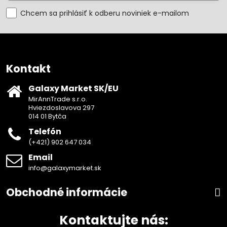
Chcem sa prihlásiť k odberu noviniek e-mailom
Kontakt
Galaxy Market SK/EU
MirAnnTrade s.r.o.
Hviezdoslavova 297
014 01 Bytča
Telefón
(+421) 902 647 034
Email
info@galaxymarket.sk
Obchodné informácie
Kontaktujte nás: