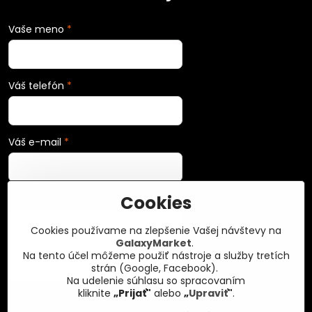
Vaše meno
*
Váš telefón
*
Váš e-mail
*
Cookies
Vaša správa
*
Cookies používame na zlepšenie Vašej návštevy na
GalaxyMarket
.
Na tento účel môžeme použiť nástroje a služby tretích
strán (Google, Facebook).
Na udelenie súhlasu so spracovaním
kliknite
„Prijať"
alebo
„
Upraviť
"
.