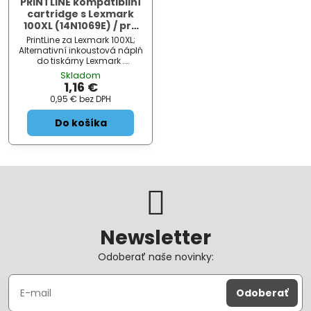
PRINTLINE kompatibilní
cartridge s Lexmark
100XL (14N1069E) / pro
Genesis S815, S816, S305
PrintLine za Lexmark 100XL;
/ 600 stran, Cyan
Alternativní inkoustová náplň
do tiskárny Lexmark .
ZÁKLADNÍ SPECIFIKACE; Pro
Skladom
tiskárny: Lexmark Genesis
1,16 €
S815, S816, Impact S302, S305,
0,95 €
bez DPH
S308, Interact S6...
Do košíka
Newsletter
Odoberať naše novinky:
Odoberať