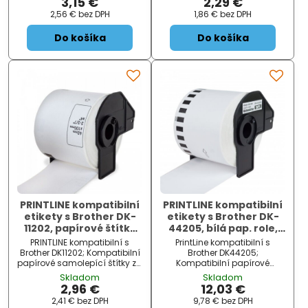
3,15 €
2,29 €
v náročných podmínkách:
vhodné pro 80 až 150°C a
2,56 €
bez DPH
1,86 €
bez DPH
vhodné pro 80 až 150°C a
odolává i chemikáliím. Jsou
odolává i chemikáliím. Jsou
ideální pro profesioná...
Do košíka
Do košíka
ideál...
PRINTLINE kompatibilní
PRINTLINE kompatibilní
etikety s Brother DK-
etikety s Brother DK-
11202, papírové štítky
44205, bílá pap. role,
62 x 100 mm, 300ks
snadno odstranitelná
PRINTLINE kompatibilní s
PrintLine kompatibilní s
62x30,48m
Brother DK11202; Kompatibilní
Brother DK44205;
papírové samolepící štítky za
Kompatibilní papírové
Brother DK11202. Štítky jsou
samolepící štítky za Brother
Skladom
Skladom
určeny pouze pro tiskárny
DK44205. Štítky jsou určeny
2,96 €
12,03 €
štítků BROTHER QL. ZÁKLADNÍ
pro tiskárny Brother QL.
2,41 €
bez DPH
9,78 €
bez DPH
SPECIFIKACE; Typ:...
ZÁKLADNÍ SPECIFIKACE; Typ: