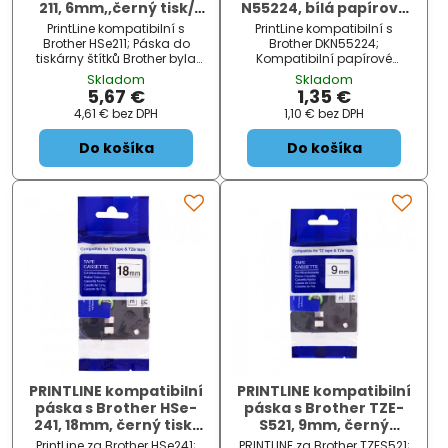
211, 6mm,,černý tisk/
N55224, bílá papírová
bílý podklad, bužírka
role, nelepící 54 x
PrintLine kompatibilní s
PrintLine kompatibilní s
30,48m
Brother HSe211; Páska do
Brother DKN55224;
tiskárny štítků Brother byla
Kompatibilní papírové
testována v náročných
nelepící štítky za Brother
Skladom
Skladom
podmínkách, je vhodná pro
DKN55224. Štítky jsou určeny
5,67 €
1,35 €
80 až 150 °C a odolává i
pro tiskárny Brother QL.
4,61 €
bez DPH
1,10 €
bez DPH
chemikáliím. Je ideální pro
ZÁKLADNÍ SPECIFIKACE; Typ:
profesionální štítkování.
role...
Do košíka
Do košíka
Páska v s...
PRINTLINE kompatibilní
PRINTLINE kompatibilní
páska s Brother HSe-
páska s Brother TZE-
241, 18mm, černý tisk/
S521, 9mm, černý
bílý podklad, bužírka
tisk/modrý podklad,
PrintLine za Brother HSe241;
PRINTLINE za Brother TZES521;