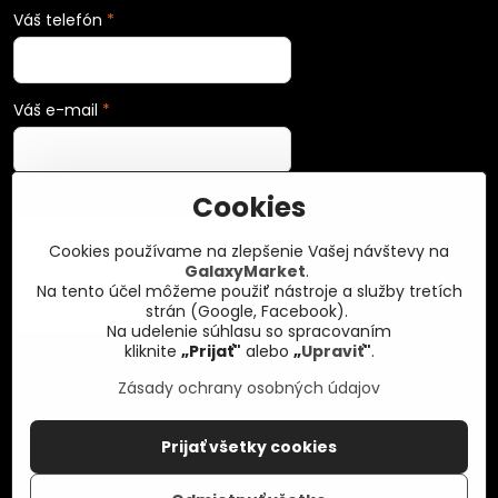
Váš telefón
*
Váš e-mail
*
Cookies
Vaša správa
*
Cookies používame na zlepšenie Vašej návštevy na
GalaxyMarket
.
Na tento účel môžeme použiť nástroje a služby tretích
strán (Google, Facebook).
Na udelenie súhlasu so spracovaním
kliknite
„Prijať"
alebo
„
Upraviť
"
.
Zásady ochrany osobných údajov
Odoslať
Prijať všetky cookies