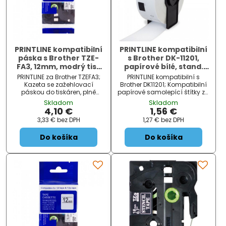
PRINTLINE kompatibilní
PRINTLINE kompatibilní
páska s Brother TZE-
s Brother DK-11201,
FA3, 12mm, modrý tisk
papírové bílé, stand.
/bílý podklad,
adresy, 29x90mm,
PRINTLINE za Brother TZEFA3;
PRINTLINE kompatibilní s
zažehlovací
400ks
Kazeta se zažehlovací
Brother DK11201; Kompatibilní
páskou do tiskáren, plně
papírové samolepící štítky za
kompatibilní s páskami
Brother DK11201. Štítky jsou
Skladom
Skladom
Brother. ZÁKLADNÍ
určeny pouze pro tiskárny
4,10 €
1,56 €
SPECIFIKACE; Barva: modrý
štítků BROTHER QL. ZÁKLADNÍ
3,33 €
bez DPH
1,27 €
bez DPH
tisk / bílý podklad; Šířka
SPECIFIKACE; Typ:...
pás...
Do košíka
Do košíka