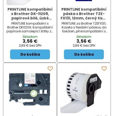
PRINTLINE kompatibilní
PRINTLINE kompatibilní
s Brother DK-11209,
páska s Brother TZE-
papírové bílé, úzké
FX131, 12mm, černý tisk /
adresy, 29 x 62mm,
průhl. podklad,
PRINTLINE kompatibilní s
PRINTLINE za Brother TZEFX131;
800ks
laminovaná
Brother DK11209; Kompatibilní
Kazeta s flexibilní páskou do
papírové samolepící štítky za
tiskáren, plně kompatibilní s
Brother DK11209. Štítky jsou
páskami Brother. Pásky jsou
Skladom
Skladom
určeny pouze pro tiskárny
testovány v náročných
3,56 €
3,56 €
štítků BROTHER QL. ZÁKLADNÍ
podmínkách: vhodné pro 80
2,89 €
bez DPH
2,89 €
bez DPH
SPECIFIKACE; Typ:...
až 150°C a odolává i
chemikáliím. Jsou ideální p...
Do košíka
Do košíka