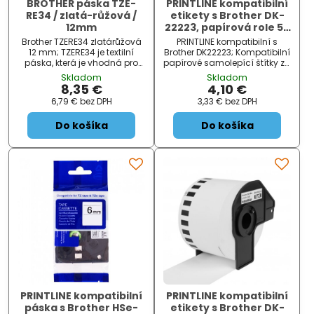
BROTHER páska TZE-
PRINTLINE kompatibilní
RE34 / zlatá-růžová /
etikety s Brother DK-
12mm
22223, papírová role 50
x 30,48m
Brother TZERE34 zlatárůžová
PRINTLINE kompatibilní s
12 mm; TZERE34 je textilní
Brother DK22223; Kompatibilní
páska, která je vhodná pro
papírové samolepící štítky za
individualizaci dárkových
Brother DK22223. Štítky jsou
Skladom
Skladom
stuh. Může být také použita
určeny pouze pro tiskárny
8,35 €
4,10 €
na výzdobu domova či při
štítků BROTHER QL. ZÁKLADNÍ
6,79 €
bez DPH
3,33 €
bez DPH
zvláštních příležitostech.
SPECIFIKACE; Typ:...
ZÁKLADNÍ SPEC...
Do košíka
Do košíka
PRINTLINE kompatibilní
PRINTLINE kompatibilní
páska s Brother HSe-
etikety s Brother DK-