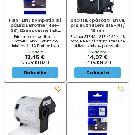
PRINTLINE kompatibilní
BROTHER páska STENCIL
páska s Brother HSe-
pro el. značení STE-141 /
231, 12mm, černý tisk/
18mm
bílý podklad, bužírka
PrintLine kompatibilní s
Brother STENCIL STE141 20 ks 18
Brother HSe231; Páska do
mm; Nelepící páska s tepelně
tiskárny štítků Brother byla
citlivou vrstvou pro výrobu
testována v náročných
šablon elektrochemického
Skladom
Skladom
podmínkách, je vhodná pro
značení. ZÁKLADNÍ
13,46 €
14,07 €
80 až 150 °C a odolává i
SPECIFIKACE; Barva: černý
10,95 €
bez DPH
11,44 €
bez DPH
chemikáliím. Je ideální pro
tisk/transparentní podkla...
profesionální štítkování.
Do košíka
Do košíka
Páska v s...