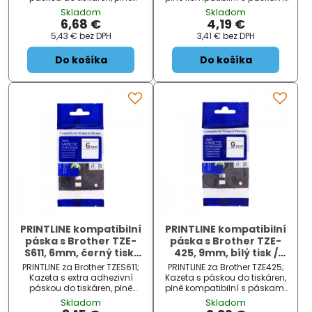
kompatibilní s páskami
Brother. Pásky jsou testovány
Skladom
Skladom
Brother. Pásky jsou testovány
v náročných podmínkách:
6,68 €
4,19 €
v náročných podmínkách:
vhodné pro 80 až 150°C a
5,43 €
bez DPH
3,41 €
bez DPH
vhodné pro 80 až 150°C a
odolává i chemikáliím. Jsou
odolává i chemikáliím. Jsou
ideální pro profesioná...
Do košíka
Do košíka
ideál...
PRINTLINE kompatibilní
PRINTLINE kompatibilní
páska s Brother TZE-
páska s Brother TZE-
S611, 6mm, černý tisk/
425, 9mm, bílý tisk /
žlutý podklad, extra
červený podklad
PRINTLINE za Brother TZES611;
PRINTLINE za Brother TZE425;
adhezivní
Kazeta s extra adhezivní
Kazeta s páskou do tiskáren,
páskou do tiskáren, plně
plně kompatibilní s páskami
kompatibilní s páskami
Brother. Pásky jsou testovány
Skladom
Skladom
Brother. Pásky jsou testovány
v náročných podmínkách: