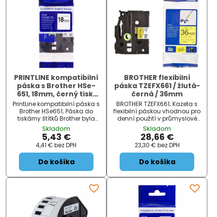
PRINTLINE kompatibilní
BROTHER flexibilní
páska s Brother HSe-
páska TZEFX661 / žlutá-
651, 18mm, černý tisk/
černá / 36mm
žlutý podklad, bužírka
PrintLine kompatibilní páska s
BROTHER TZEFX661; Kazeta s
Brother HSe651; Páska do
flexibilní páskou vhodnou pro
tiskárny štítků Brother byla
denní použití v průmyslové
testována v náročných
výrobě, skladech,
Skladom
Skladom
podmínkách, je vhodná pro
kancelářích apod. Tato
5,43 €
28,66 €
80 až 150 °C a odolává i
páska je vhodná zejména
4,41 €
bez DPH
23,30 €
bez DPH
chemikáliím. Je ideální pro
pro označení ostrých hran a
profesionální štítkování. Pás...
zaoblených předmětů.
Do košíka
Do košíka
ZÁKLA...