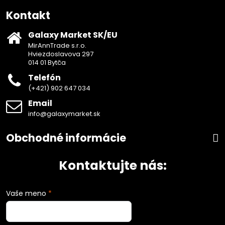
Kontakt
Galaxy Market SK/EU
MirAnnTrade s.r.o.
Hviezdoslavova 297
014 01 Bytča
Telefón
(+421) 902 647 034
Email
info@galaxymarket.sk
Obchodné informácie
Kontaktujte nás:
Vaše meno
*