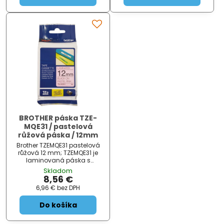
BROTHER páska TZE-
MQE31 / pastelová
růžová páska / 12mm
Brother TZEMQE31 pastelová
růžová 12 mm; TZEMQE31 je
laminovaná páska s
pastelově růžovým
Skladom
podkladem, barva tisku je
8,56 €
černá s hladkým a rovným
6,96 €
bez DPH
povrchem. Díky laminaci je
páska odolní proti
Do košíka
slunečnímu svitu,
povětrnost...