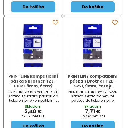
role;...
Do košíka
Do košíka
PRINTLINE kompatibilní
PRINTLINE kompatibilní
páska s Brother TZE-
páska s Brother TZE-
FX121, 9mm, černý
S221, 9mm, černý
tisk/půsvitný podklad,
tisk/bílý podklad, extra
PRINTLINE za Brother TZEFX121;
PRINTLINE za Brother TZES221;
flexibilní
adhezivní
Kazeta s flexibilní páskou do
Kazeta s extra adhezivní
tiskáren, plně kompatibilní s
páskou do tiskáren, plně
páskami Brother. Pásky jsou
kompatibilní s páskami
Skladom
Skladom
testovány v náročných
Brother. Pásky jsou testovány
3,40 €
7,71 €
podmínkách: vhodné pro 80
v náročných podmínkách:
2,76 €
bez DPH
6,27 €
bez DPH
až 150°C a odolává i
vhodné pro 80 až 150°C a
chemikáliím. Jsou ideální p...
odolává i chemikáliím. Jsou
Do košíka
Do košíka
ideál...