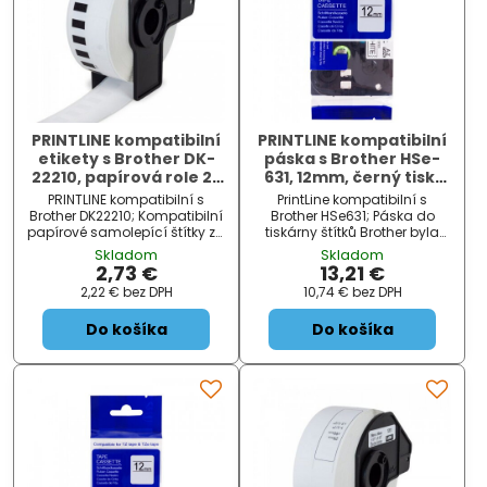
PRINTLINE kompatibilní
PRINTLINE kompatibilní
etikety s Brother DK-
páska s Brother HSe-
22210, papírová role 29
631, 12mm, černý tisk/
x 30,48m
žlutý podklad, bužírka
PRINTLINE kompatibilní s
PrintLine kompatibilní s
Brother DK22210; Kompatibilní
Brother HSe631; Páska do
papírové samolepící štítky za
tiskárny štítků Brother byla
Brother DK22210. Štítky jsou
testována v náročných
Skladom
Skladom
určeny pouze pro tiskárny
podmínkách, je vhodná pro
2,73 €
13,21 €
štítků BROTHER QL. ZÁKLADNÍ
80 až 150 °C a odolává i
2,22 €
bez DPH
10,74 €
bez DPH
SPECIFIKACE; Typ:...
chemikáliím. Je ideální pro
profesionální štítkování.
Do košíka
Do košíka
Páska v s...