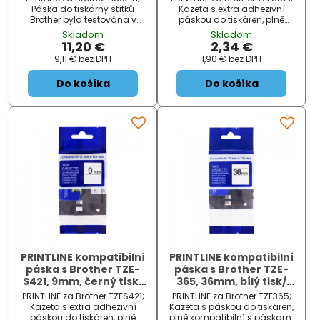
extra adhezivní
Páska do tiskárny štítků
Kazeta s extra adhezivní
Brother byla testována v
páskou do tiskáren, plně
náročných podmínkách:
kompatibilní s páskami
Skladom
Skladom
vhodné pro 80 až 150°C a
Brother. Pásky jsou testovány
11,20 €
2,34 €
odolává i chemikáliím. Je
v náročných podmínkách:
9,11 €
bez DPH
1,90 €
bez DPH
ideální pro profesionální
vhodné pro 80 až 150°C a
štítkování. Páska v sobě
odolává i chemikáliím. Jsou
Do košíka
Do košíka
obsahuje jak...
ideál...
PRINTLINE kompatibilní
PRINTLINE kompatibilní
páska s Brother TZE-
páska s Brother TZE-
S421, 9mm, černý tisk/
365, 36mm, bílý tisk/
červený podklad, extra
černý podklad
PRINTLINE za Brother TZES421;
PRINTLINE za Brother TZE365;
adhezivní
Kazeta s extra adhezivní
Kazeta s páskou do tiskáren,
páskou do tiskáren, plně
plně kompatibilní s páskami