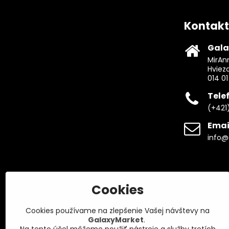
Kontakt
Gala
MirAnn
Hviez
014 01
Tele
(+421
Emai
info@
Cookies
Cookies používame na zlepšenie Vašej návštevy na
GalaxyMarket
.