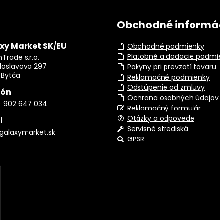
Obchodné informá
xy Market SK/EU
Obchodné podmienky
Platobné a dodacie podmi
Trade s.r.o.
doslavova 297
Pokyny pri prevzatí tovaru
 Bytča
Reklamačné podmienky
Odstúpenie od zmluvy
fón
Ochrana osobných údajov
) 902 647 034
Reklamačný formulár
Otázky a odpovede
l
Servisné strediská
galaxymarket.sk
GPSR