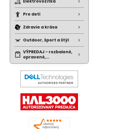
Elektrovozítka
Pre deti
Zdravie a krása
Outdoor, šport a štýl
VÝPREDAJ - rozbalené,
opravené,...