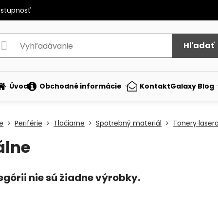
ostupnosť
Hľadať
Úvod
Obchodné informácie
Kontakt
Galaxy Blog
e
Periférie
Tlačiarne
Spotrebný materiál
Tonery laser
álne