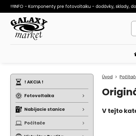
!!!INFO - Komponenty pre fotovoltaiku - dodávky, sklady, d
Úvod
Počítač
! AKCIA !
Origin
Fotovoltaika
Nabíjacie stanice
Počítače