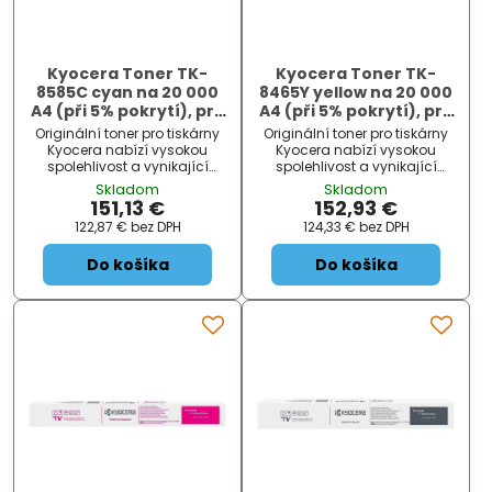
Kyocera Toner TK-
Kyocera Toner TK-
8585C cyan na 20 000
8465Y yellow na 20 000
A4 (při 5% pokrytí), pro
A4 (při 5% pokrytí), pro
TASKalfa MZ4001ci
TASKalfa MZ3501ci
Originální toner pro tiskárny
Originální toner pro tiskárny
Kyocera nabízí vysokou
Kyocera nabízí vysokou
spolehlivost a vynikající
spolehlivost a vynikající
kvalitu tisku.
kvalitu tisku.
Skladom
Skladom
151,13 €
152,93 €
122,87 €
bez DPH
124,33 €
bez DPH
Do košíka
Do košíka