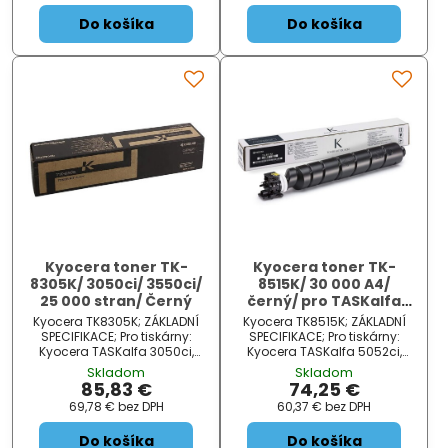
Do košíka
Do košíka
Kyocera toner TK-
Kyocera toner TK-
8305K/ 3050ci/ 3550ci/
8515K/ 30 000 A4/
25 000 stran/ Černý
černý/ pro TASKalfa
5052ci/6052ci
Kyocera TK8305K; ZÁKLADNÍ
Kyocera TK8515K; ZÁKLADNÍ
SPECIFIKACE; Pro tiskárny:
SPECIFIKACE; Pro tiskárny:
Kyocera TASKalfa 3050ci,
Kyocera TASKalfa 5052ci,
TASKalfa 3550ci, TASKalfa
6052ci; Barva: černá; Výdrž:
Skladom
Skladom
3051ci, TASKalfa 3551ci;
30000 stran...
85,83 €
74,25 €
Barva: černá; Výdrž: 25000
69,78 €
bez DPH
60,37 €
bez DPH
stran...
Do košíka
Do košíka