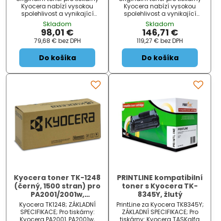
Kyocera nabízí vysokou
Kyocera nabízí vysokou
spolehlivost a vynikající
spolehlivost a vynikající
kvalitu tisku.
kvalitu tisku.
Skladom
Skladom
98,01 €
146,71 €
79,68 €
bez DPH
119,27 €
bez DPH
Do košíka
Do košíka
Kyocera toner TK-1248
PRINTLINE kompatibilní
(černý, 1500 stran) pro
toner s Kyocera TK-
PA2001/2001w,
8345Y, žlutý
MA2001/2001w
Kyocera TK1248; ZÁKLADNÍ
PrintLine za Kyocera TK8345Y;
SPECIFIKACE; Pro tiskárny:
ZÁKLADNÍ SPECIFIKACE; Pro
Kyocera PA2001, PA2001w,
tiskárny: Kyocera TASKalfa