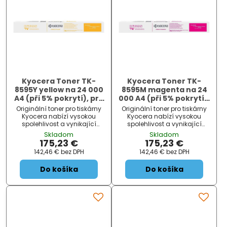
Kyocera Toner TK-
Kyocera Toner TK-
8595Y yellow na 24 000
8595M magenta na 24
A4 (při 5% pokrytí), pro
000 A4 (při 5% pokrytí),
TASKalfa
pro TASKalfa
Originální toner pro tiskárny
Originální toner pro tiskárny
MZ5001ci/MZ6001ci/MZ7001ci
MZ5001ci/MZ6001ci/MZ7001c
Kyocera nabízí vysokou
Kyocera nabízí vysokou
spolehlivost a vynikající
spolehlivost a vynikající
kvalitu tisku.
kvalitu tisku.
Skladom
Skladom
175,23 €
175,23 €
142,46 €
bez DPH
142,46 €
bez DPH
Do košíka
Do košíka