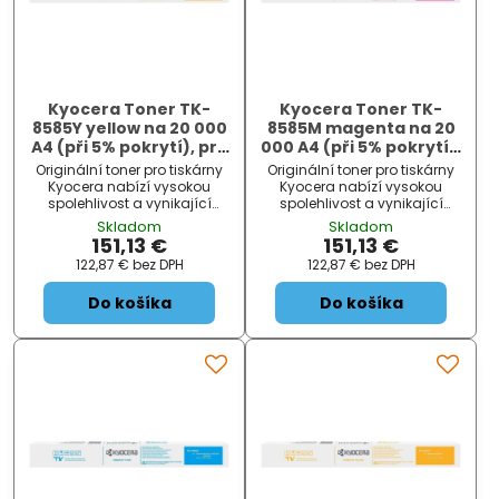
Kyocera Toner TK-
Kyocera Toner TK-
8585Y yellow na 20 000
8585M magenta na 20
A4 (při 5% pokrytí), pro
000 A4 (při 5% pokrytí),
TASKalfa MZ4001ci
pro TASKalfa MZ4001ci
Originální toner pro tiskárny
Originální toner pro tiskárny
Kyocera nabízí vysokou
Kyocera nabízí vysokou
spolehlivost a vynikající
spolehlivost a vynikající
kvalitu tisku.
kvalitu tisku.
Skladom
Skladom
151,13 €
151,13 €
122,87 €
bez DPH
122,87 €
bez DPH
Do košíka
Do košíka