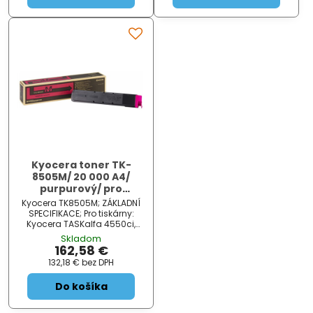
Kyocera toner TK-
8505M/ 20 000 A4/
purpurový/ pro
TASKalfa
Kyocera TK8505M; ZÁKLADNÍ
4550/4551/5550/5551ci
SPECIFIKACE; Pro tiskárny:
Kyocera TASKalfa 4550ci,
5550ci, 4551ci, 5551ci; Barva:
Skladom
červená; Výdrž: 20000 stran...
162,58 €
132,18 €
bez DPH
Do košíka