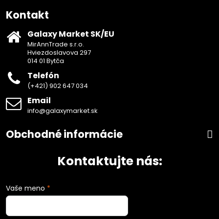
Kontakt
Galaxy Market SK/EU
MirAnnTrade s.r.o.
Hviezdoslavova 297
014 01 Bytča
Telefón
(+421) 902 647 034
Email
info@galaxymarket.sk
Obchodné informácie
Kontaktujte nás:
Vaše meno
*