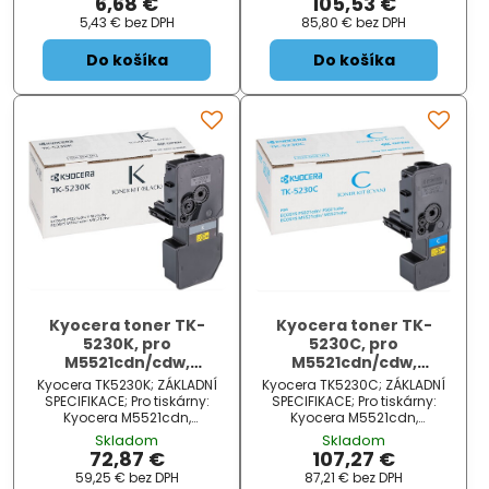
6,68 €
105,53 €
5,43 €
bez DPH
85,80 €
bez DPH
Do košíka
Do košíka
Kyocera toner TK-
Kyocera toner TK-
5230K, pro
5230C, pro
M5521cdn/cdw,
M5521cdn/cdw,
P5021cdn/cdw, černý,
P5021cdn/cdw, azurový,
Kyocera TK5230K; ZÁKLADNÍ
Kyocera TK5230C; ZÁKLADNÍ
2600 stran
2200 stran
SPECIFIKACE; Pro tiskárny:
SPECIFIKACE; Pro tiskárny:
Kyocera M5521cdn,
Kyocera M5521cdn,
M5521cdw, P5021cdn,
M5521cdw, P5021cdn,
Skladom
Skladom
P5021cdw; Barva: černá;
P5021cdw; Barva: modrá;
72,87 €
107,27 €
Výdrž: 2600 stran...
Výdrž: 2200 stran...
59,25 €
bez DPH
87,21 €
bez DPH