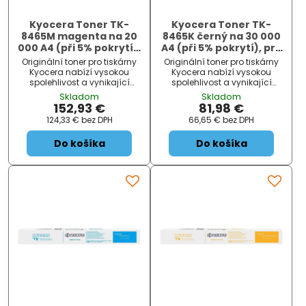
Kyocera Toner TK-
Kyocera Toner TK-
8465M magenta na 20
8465K černý na 30 000
000 A4 (při 5% pokrytí),
A4 (při 5% pokrytí), pro
pro TASKalfa MZ3501ci
TASKalfa MZ3501ci
Originální toner pro tiskárny
Originální toner pro tiskárny
Kyocera nabízí vysokou
Kyocera nabízí vysokou
spolehlivost a vynikající
spolehlivost a vynikající
kvalitu tisku.
kvalitu tisku.
Skladom
Skladom
152,93 €
81,98 €
124,33 €
bez DPH
66,65 €
bez DPH
Do košíka
Do košíka