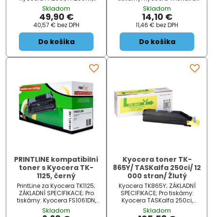
MA2001, MA2001w; Barva:
2552ci; Barva: žlutá; Výdrž:
Skladom
Skladom
černá; Výdrž: 1500 stran...
12000 stran...
49,90 €
14,10 €
40,57 €
bez DPH
11,46 €
bez DPH
Do košíka
Do košíka
PRINTLINE kompatibilní
Kyocera toner TK-
toner s Kyocera TK-
865Y/ TASKalfa 250ci/ 12
1125, černý
000 stran/ Žlutý
PrintLine za Kyocera TK1125;
Kyocera TK865Y; ZÁKLADNÍ
ZÁKLADNÍ SPECIFIKACE; Pro
SPECIFIKACE; Pro tiskárny:
tiskárny: Kyocera FS1061DN,
Kyocera TASKalfa 250ci,
1325MFP; Barva: černá; Výdrž:
300ci; Barva: žlutá; Výdrž:
Skladom
Skladom
2100 stran...
12000 stran...