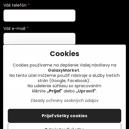
Váš telefón
*
Váš e-mail
*
Cookies
Vaša správa
*
Cookies používame na zlepšenie Vašej návštevy na
GalaxyMarket
.
Na tento účel môžeme použiť nástroje a služby tretích
strán (Google, Facebook).
Na udelenie súhlasu so spracovaním
kliknite
„Prijať"
alebo
„
Upraviť
"
.
Zásady ochrany osobných údajov
Odoslať
Prijať všetky cookies