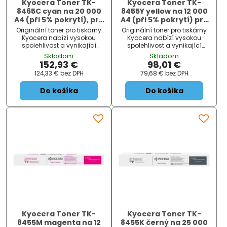
Kyocera Toner TK-
Kyocera Toner TK-
8465C cyan na 20 000
8455Y yellow na 12 000
A4 (při 5% pokrytí), pro
A4 (při 5% pokrytí) pro
TASKalfa MZ3501ci
TASKalfa MZ2501ci
Originální toner pro tiskárny
Originální toner pro tiskárny
Kyocera nabízí vysokou
Kyocera nabízí vysokou
spolehlivost a vynikající
spolehlivost a vynikající
kvalitu tisku.
kvalitu tisku.
Skladom
Skladom
152,93 €
98,01 €
124,33 €
bez DPH
79,68 €
bez DPH
Do košíka
Do košíka
Kyocera Toner TK-
Kyocera Toner TK-
8455M magenta na 12
8455K černý na 25 000