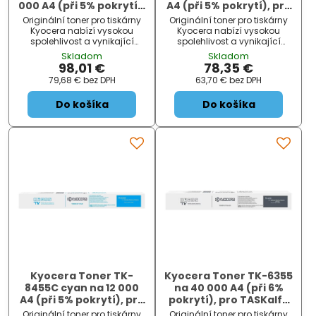
000 A4 (při 5% pokrytí),
A4 (při 5% pokrytí), pro
pro TASKalfa MZ2501ci
TASKalfa MZ2501ci
Originální toner pro tiskárny
Originální toner pro tiskárny
Kyocera nabízí vysokou
Kyocera nabízí vysokou
spolehlivost a vynikající
spolehlivost a vynikající
kvalitu tisku.
kvalitu tisku.
Skladom
Skladom
98,01 €
78,35 €
79,68 €
bez DPH
63,70 €
bez DPH
Do košíka
Do košíka
Kyocera Toner TK-
Kyocera Toner TK-6355
8455C cyan na 12 000
na 40 000 A4 (při 6%
A4 (při 5% pokrytí), pro
pokrytí), pro TASKalfa
TASKalfa MZ2501ci
MZ5001i/MZ6001i/MZ7001i
Originální toner pro tiskárny
Originální toner pro tiskárny