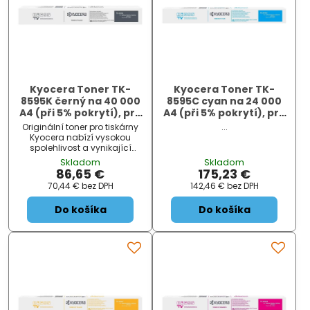
Kyocera Toner TK-
Kyocera Toner TK-
8595K černý na 40 000
8595C cyan na 24 000
A4 (při 5% pokrytí), pro
A4 (při 5% pokrytí), pro
TASKalfa
TASKalfa
Originální toner pro tiskárny
...
MZ5001ci/MZ6001ci/MZ7001ci
MZ5001ci/MZ6001ci/MZ7001c
Kyocera nabízí vysokou
spolehlivost a vynikající
kvalitu tisku.
Skladom
Skladom
86,65 €
175,23 €
70,44 €
bez DPH
142,46 €
bez DPH
Do košíka
Do košíka