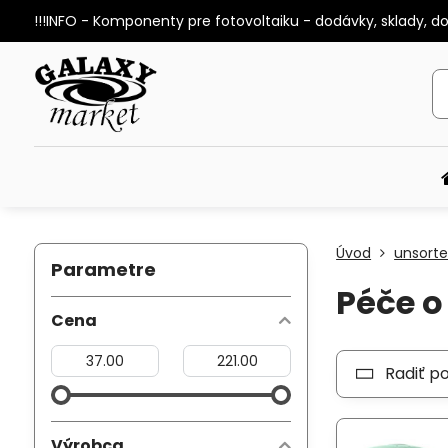
!!!INFO - Komponenty pre fotovoltaiku - dodávky, sklady, d
Úvod
unsort
Parametre
Péče o 
Cena
Od:
Do:
Radiť p
Výrobca