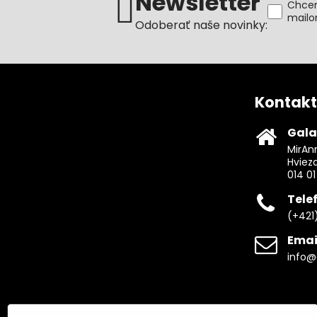
Newsletter
Chcem
mail
Odoberať naše novinky:
Kontakt
Gala
MirAnn
Hviez
014 01
Tele
(+421
Emai
info@