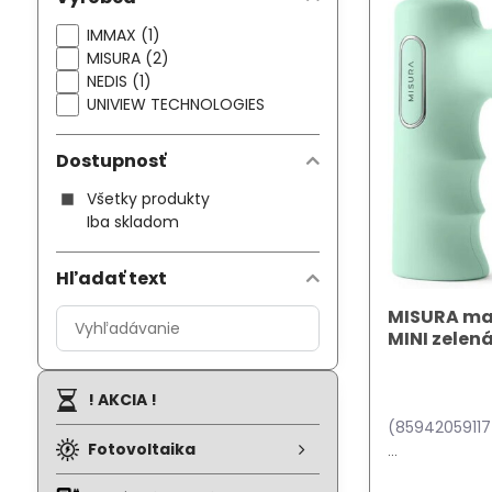
IMMAX (1)
MISURA (2)
NEDIS (1)
UNIVIEW TECHNOLOGIES
Dostupnosť
Všetky produkty
Iba skladom
Hľadať text
Prehľadať
MISURA mas
MINI zelen
výsledky
filtra
fulltextom
! AKCIA !
(8594205911
Fotovoltaika
...