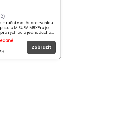
52)
 – ruční masér pro rychlou
pistole MISURA MBXPro je
u pro rychlou a jednoduchou
alů po sportovním výkonu
redané
 náročném dni v práci.
lé masážní funkce, které
Zobraziť
PH