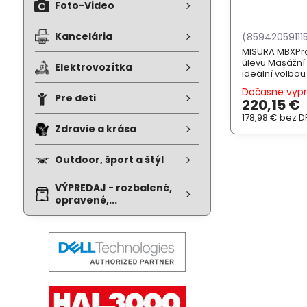
Foto-Video
Kancelária
(85942059111
MISURA MBXPro
úlevu Masážní 
Elektrovozítka
ideální volbo
regeneraci sv
Dočasne vyp
nebo třeba jen
Pre deti
220,15 €
Nabízí pokroči
ocení i velmi ...
178,98 €
bez D
Zdravie a krása
Outdoor, šport a štýl
VÝPREDAJ - rozbalené,
opravené,...