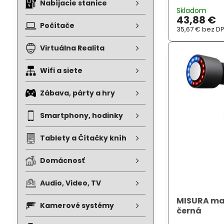
Nabíjacie stanice
Skladom
43,88 €
Počítače
35,67 €
bez D
Virtuálna Realita
Wifi a siete
Zábava, párty a hry
Smartphony, hodinky
Tablety a Čítačky kníh
Domácnosť
Audio, Video, TV
MISURA mas
Kamerové systémy
černá