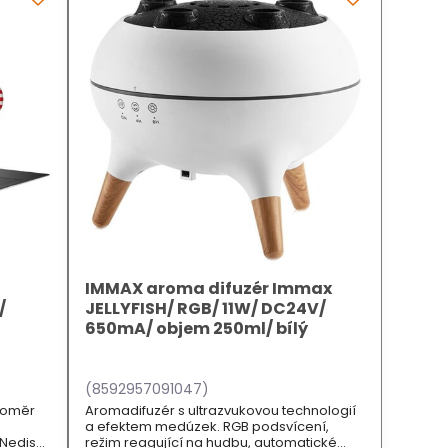
IMMAX aroma difuzér Immax
/
JELLYFISH/ RGB/ 11W/ DC24V/
650mA/ objem 250ml/ bílý
(8592957091047)
ploměr
Aromadifuzér s ultrazvukovou technologií
a efektem medúzek. RGB podsvícení,
 Nedis
režim reagující na hudbu, automatické