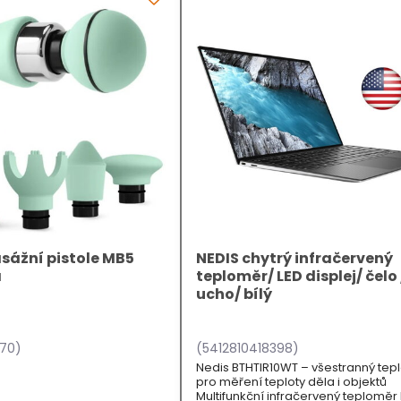
ážní pistole MB5
NEDIS chytrý infračervený
á
teploměr/ LED displej/ čelo 
ucho/ bílý
770)
(5412810418398)
Nedis BTHTIR10WT – všestranný te
pro měření teploty děla i objektů
Multifunkční infračervený teploměr