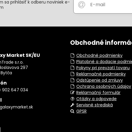
 sa prihlásiť k odberu noviniek e-
om
Obchodné informá
xy Market SK/EU
Obchodné podmienky
Platobné a dodacie podmi
Trade s.r.o.
doslavova 297
Pokyny pri prevzatí tovaru
 Bytča
Reklamačné podmienky
Odstúpenie od zmluvy
fón
Ochrana osobných údajov
) 902 647 034
Reklamačný formulár
Otázky a odpovede
l
Servisné strediská
galaxymarket.sk
GPSR