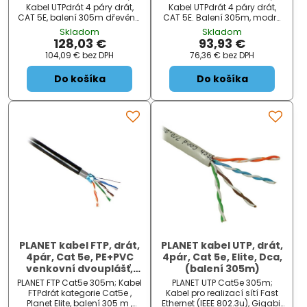
305m)
Kabel UTPdrát 4 páry drát,
Kabel UTPdrát 4 páry drát,
CAT 5E, balení 305m dřevěná
CAT 5E. Balení 305m, modré
špulka, venkovní.
barvy. Kabel pro realizací sítí
Skladom
Skladom
Dvouplášťová izolace PVC a
Fast Ethernet (IEEE 802.3u),
128,03 €
93,93 €
PE. Odolný proti UV záření,
Gigabit Ethernet (IEEE
104,09 €
bez DPH
76,36 €
bez DPH
venkovní kabel. Kabel pro
802.3ab), Ethernet (IEEE 802.3),
realizací sítí Fast Ethernet
100 VgAnyLAN (IEEE 80...
Do košíka
Do košíka
(IEEE 80...
PLANET kabel FTP, drát,
PLANET kabel UTP, drát,
4pár, Cat 5e, PE+PVC
4pár, Cat 5e, Elite, Dca,
venkovní dvouplášť,
(balení 305m)
Planet Elite, Dca (balení
PLANET FTP Cat5e 305m; Kabel
PLANET UTP Cat5e 305m;
305m)
FTPdrát kategorie Cat5e ,
Kabel pro realizací sítí Fast
Planet Elite, balení 305 m ,
Ethernet (IEEE 802.3u), Gigabit