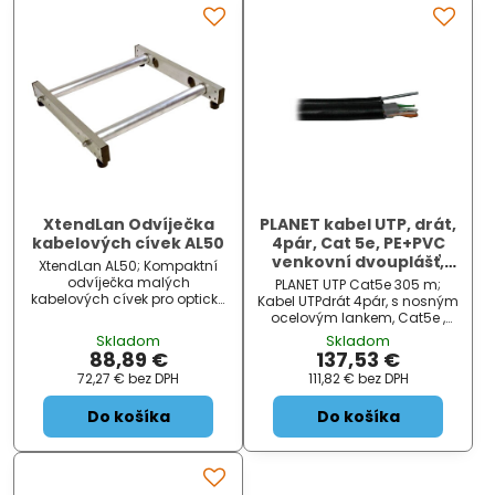
XtendLan Odvíječka
PLANET kabel UTP, drát,
kabelových cívek AL50
4pár, Cat 5e, PE+PVC
venkovní dvouplášť,
XtendLan AL50; Kompaktní
ocelové nosné lanko,
odvíječka malých
PLANET UTP Cat5e 305 m;
Fca, (balení 305m)
kabelových cívek pro optické
Kabel UTPdrát 4pár, s nosným
či metalické kabely. Gumové
ocelovým lankem, Cat5e ,
nožičky zabezpečují stabilitu
balení 305 m na dřevěné
Skladom
Skladom
při odvíjení. Lehká hliníková
cívce, venkovní, černý. Kabel
88,89 €
137,53 €
konstrukce, ocelové
pro realizací sítí Fast Ethernet
72,27 €
bez DPH
111,82 €
bez DPH
pojezdové válečky s
(IEEE 802.3u), Gigabit Ethernet
kuličkovými ložis...
(IEEE 802.3ab...
Do košíka
Do košíka