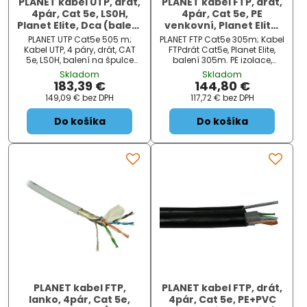
PLANET kabel UTP, drát,
PLANET kabel FTP, drát,
4pár, Cat 5e, LS0H,
4pár, Cat 5e, PE
Planet Elite, Dca (balení
venkovní, Planet Elite,
505m) fialový
Dca (balení 305m)
PLANET UTP Cat5e 505 m;
PLANET FTP Cat5e 305m; Kabel
Kabel UTP, 4 páry, drát, CAT
FTPdrát Cat5e, Planet Elite,
5e, LS0H, balení na špulce
balení 305m. PE izolace,
505 m. Barva fialová RAL
odolné UV. Venkovní. Kabel
Skladom
Skladom
4003. Kabel pro realizaci sítí
pro realizaci propojení
183,39 €
144,80 €
Fast Ethernet (IEEE 802.3u),
počítačů a terminálů s
149,09 €
bez DPH
117,72 €
bez DPH
Gigabit Ethernet (IEEE
komunikačními zásuvkami.
802.3ab), Ethernet (IEEE 802....
Vhodný pro sítě Gigabit
Do košíka
Do košíka
Ethernet (...
PLANET kabel FTP,
PLANET kabel FTP, drát,
lanko, 4pár, Cat 5e,
4pár, Cat 5e, PE+PVC