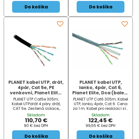
(IEEE 802.3), 100 VgAnyLAN (...
vnější ochranu. Ro...
Do košíka
Do košíka
PLANET kabel UTP, drát,
PLANET kabel UTP,
4pár, Cat 5e, PE
lanko, 4pár, Cat 6,
venkovní, Planet Elite,
Planet Elite, Dca (balení
Dca (balení 305m)
305m)
PLANET UTP Cat5e 305m;
PLANET UTP Cat6 305m; Kabel
Kabel UTPdrát 4 páry drát,
UTP, lanko, 4pár, Cat 6. Cena
CAT 5e. Zesílená izolace,
za 1 m. Kabel pro realizací sítí
vnější izolace PE, odolný proti
Fast Ethernet (IEEE 802.3u),
Skladom
Skladom
UV záření. Balení 305m .
Gigabit Ethernet (IEEE
110,70 €
122,45 €
Kabel pro realizací sítí Fast
802.3ab), 10Gbit Ethernet
90 €
bez DPH
99,55 €
bez DPH
Ethernet (IEEE 802.3u), Gigabit
10GBASET, Ethernet (IEEE
Ethernet (IEEE 802.3a...
802.3), 100 VgAnyLAN...
Do košíka
Do košíka