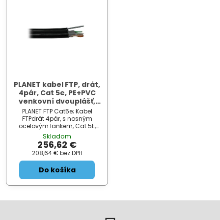
PLANET kabel FTP, drát,
4pár, Cat 5e, PE+PVC
venkovní dvouplášť,
ocelové nosné lanko,
PLANET FTP Cat5e; Kabel
Fca (balení 500m)
FTPdrát 4pár, s nosným
ocelovým lankem, Cat 5E,
balení 500m na dřevěné
Skladom
cívce, venkovní, černý.
256,62 €
Dvouplášťová izolace vnitřní
208,64 €
bez DPH
PVC, vnější PE. Kabel je
vhodný pro venkovní
Do košíka
instalace a zároveň m...