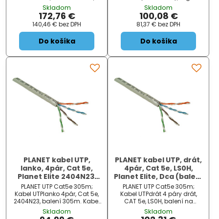
dvouplášťová izolace vnitřní
Ethernet (IEEE 802.3ab),
Skladom
Skladom
PVC, vnější PE. Kabel je
Ethernet (IEEE 802.3), 100
172,76 €
100,08 €
vhodný pro venkovní
VgAnyLAN (IEEE 802.12), Token
140,46 €
bez DPH
81,37 €
bez DPH
instalace a zároveň má
Ring (IEEE 802.5), TPPMD (ANSI
velmi dob...
X3T9.5), 100 Mbps...
Do košíka
Do košíka
PLANET kabel UTP,
PLANET kabel UTP, drát,
lanko, 4pár, Cat 5e,
4pár, Cat 5e, LS0H,
Planet Elite 2404N23,
Planet Elite, Dca (balení
Dca (balení 305m)
305m)
PLANET UTP Cat5e 305m;
PLANET UTP Cat5e 305m;
Kabel UTPlanko 4pár, Cat 5e,
Kabel UTPdrát 4 páry drát,
2404N23, balení 305m. Kabel
CAT 5e, LS0H, balení na
pro realizací sítí Fast Ethernet
špulce 305m. Cena za 1m.
Skladom
Skladom
(IEEE 802.3u), Gigabit Ethernet
Kabel pro realizací sítí Fast