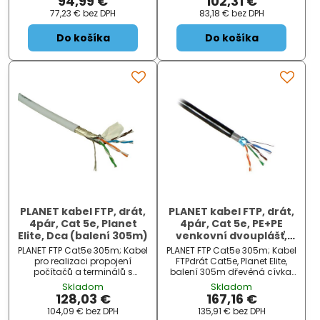
94,99 €
102,31 €
(IEEE 802.3ab), Ethernet (IEEE
Ethernet (IEEE 802.3u), Gigabit
77,23 €
bez DPH
83,18 €
bez DPH
802.3), 100 VgAnyLAN (IEEE
Ethernet (IEEE 802.3ab),
802.12), Tok...
Ethernet (IEEE 802.3), 100 Vg...
Do košíka
Do košíka
PLANET kabel FTP, drát,
PLANET kabel FTP, drát,
4pár, Cat 5e, Planet
4pár, Cat 5e, PE+PE
Elite, Dca (balení 305m)
venkovní dvouplášť,
Planet Elite, Dca (balení
PLANET FTP Cat5e 305m; Kabel
PLANET FTP Cat5e 305m; Kabel
305m)
pro realizaci propojení
FTPdrát Cat5e, Planet Elite,
počítačů a terminálů s
balení 305m dřevěná cívka.
komunikačními zásuvkami.
Cena za 1 m. Dvouplášťová
Skladom
Skladom
Vhodný pro sítě Gigabit
izolace vnitřní PE, vnější PE.
128,03 €
167,16 €
Ethernet (IEEE 802.3ab), Fast
Kabel je vhodný pro venkovní
104,09 €
bez DPH
135,91 €
bez DPH
Ethernet (IEEE 802.3u), Ethernet
instalace a má zesílenou