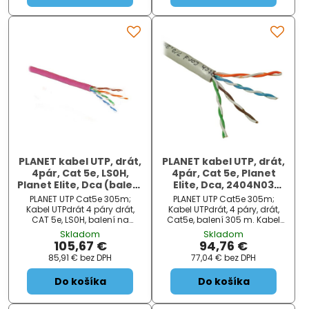
PLANET kabel UTP, drát,
PLANET kabel UTP, drát,
4pár, Cat 5e, LS0H,
4pár, Cat 5e, Planet
Planet Elite, Dca (balení
Elite, Dca, 2404N03
305m) fialový
(balení 305m)
PLANET UTP Cat5e 305m;
PLANET UTP Cat5e 305m;
Kabel UTPdrát 4 páry drát,
Kabel UTPdrát, 4 páry, drát,
CAT 5e, LS0H, balení na
Cat5e, balení 305 m. Kabel
špulce 305m. Barva fialová
pro realizací sítí Fast Ethernet
Skladom
Skladom
RAL 4003. Kabel pro realizací
(IEEE 802.3u), Gigabit Ethernet
105,67 €
94,76 €
sítí Fast Ethernet (IEEE 802.3u),
(IEEE 802.3ab), Ethernet (IEEE
85,91 €
bez DPH
77,04 €
bez DPH
Gigabit Ethernet (IEEE
802.3), 100 VgAnyLAN (IEEE
802.3ab), Ethernet (IEEE 802...
802.12), Toke...
Do košíka
Do košíka