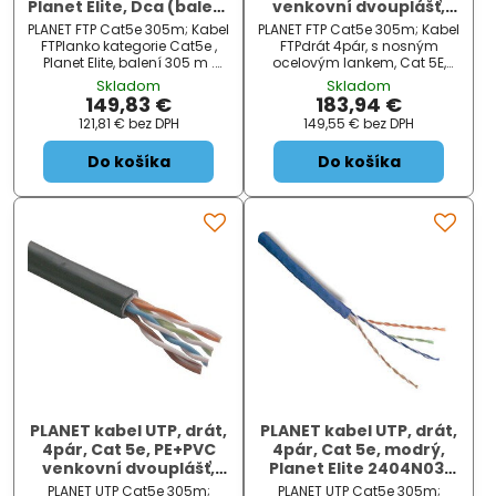
Planet Elite, Dca (balení
venkovní dvouplášť,
305m)
ocelové nosné lanko,
PLANET FTP Cat5e 305m; Kabel
PLANET FTP Cat5e 305m; Kabel
Fca (balení 305m)
FTPlanko kategorie Cat5e ,
FTPdrát 4pár, s nosným
Planet Elite, balení 305 m .
ocelovým lankem, Cat 5E,
Kabel pro realizaci propojení
balení 305m na dřevěné
Skladom
Skladom
počítačů a terminálů s
cívce, venkovní, černý.
149,83 €
183,94 €
komunikačními zásuvkami.
Dvouplášťová izolace vnitřní
121,81 €
bez DPH
149,55 €
bez DPH
Vhodný pro sítě Gigabit
PVC, vnější PE. Kabel je
Ethernet (IE...
vhodný pro venkovní
Do košíka
Do košíka
instalace a záro...
PLANET kabel UTP, drát,
PLANET kabel UTP, drát,
4pár, Cat 5e, PE+PVC
4pár, Cat 5e, modrý,
venkovní dvouplášť,
Planet Elite 2404N03,
Planet Elite, Dca (balení
Dca (balení 305m)
PLANET UTP Cat5e 305m;
PLANET UTP Cat5e 305m;