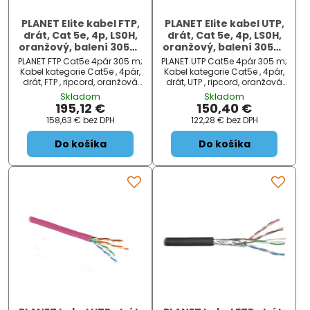
PLANET Elite kabel FTP,
PLANET Elite kabel UTP,
drát, Cat 5e, 4p, LS0H,
drát, Cat 5e, 4p, LS0H,
oranžový, balení 305m,
oranžový, balení 305m,
B2ca-s1,d1,a1
B2ca-s1,d1,a1
PLANET FTP Cat5e 4pár 305 m;
PLANET UTP Cat5e 4pár 305 m;
Kabel kategorie Cat5e , 4pár,
Kabel kategorie Cat5e , 4pár,
drát, FTP , ripcord, oranžová
drát, UTP , ripcord, oranžová
barva, cena za 305 m .
barva, cena za 305 m .
Skladom
Skladom
Normy: ISO/IEC 11801, EIA/TIA
Normy: ISO/IEC 11801, EIA/TIA
195,12 €
150,40 €
568, EN 50173, EN 60332-1-2,
568, EN 50173, EN 60332-1-2,
158,63 €
bez DPH
122,28 €
bez DPH
EN 50399...
EN 50399...
Do košíka
Do košíka