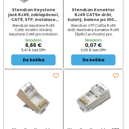
XtendLan Keystone
XtendLan Konektor
jack RJ45, zaklapávací,
RJ45 CAT5e drát,
CAT8, STP, instalace
kulatý, baleno po 100ks
bez nástrojů
cena za 1ks
XtendLan keystone RJ45
XtendLan UTP Cat5e RJ45
Cat8; Kvalitní stíněný
drát; Nestíněný konektor RJ45
keystone Cat8 pro instalaci
(8p8c) je vhodný pro
bez nástrojů. Keystone je
zakončení kabelů
Skladom
Skladom
určen pro osazení do panelu
strukturované kabeláže.
6,66 €
0,07 €
nebo zásuvky. Zaklapávací;
ZÁKLADNÍ SPECIFIKACE; Typ
5,41 €
bez DPH
0,06 €
bez DPH
Instalace bez nástrojů...
konektoru: RJ45; Kategorie:...
Do košíka
Do košíka