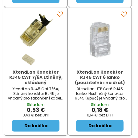
XtendLan Konektor
XtendLan Konektor
RJ45 CAT 7/6A stíněný,
RJ45 CAT 6 lanko
skládaný
(použitelné i na drát)
XtendLan RJ45 Cat.7/6A;
XtendLan UTP Cat6 RJ45
Stíněný konektor RJ45 je
lanko; Nestíněný konektor
vhodný pro zakončení kabelů
RJ45 (8p8c) je vhodný pro
strukturované kabeláže.
zakončení kabelů
Skladom
Skladom
ZÁKLADNÍ SPECIFIKACE; Typ
strukturované kabeláže.
0,53 €
0,18 €
konektoru: RJ45; Kategorie:
ZÁKLADNÍ SPECIFIKACE; Typ
0,43 €
bez DPH
0,14 €
bez DPH
Cat.7/6A...
konektoru: RJ45; Kategorie:...
Do košíka
Do košíka