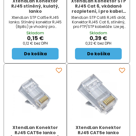
XtendLan Konektor
XtendLan Konektor STP
RJ45 stíněný, kulatý,
RJ45 Cat 6, vkádané
lanko
rozpletení, i pro kabely
průměru 7,5mm
XtendLan STP Cat5e RJ45
XtendLan STP Cat6 RJ45 drát;
lanko; Stíněný konektor RJ45
Konektor RJ45 Cat 6, stíněný,
(8p8c) je vhodný pro
pro FTP/STP kabeláže. Lze jej
zakončení kabelů
použít i pro kabely s většími
Skladom
Skladom
strukturované kabeláže.
vnějšími průměry 7,5 mm.
0,15 €
0,39 €
ZÁKLADNÍ SPECIFIKACE; Typ
Konektor má díl pro správné
0,12 €
bez DPH
0,32 €
bez DPH
konektoru: RJ45; Kategorie:
rozpletení kabelu v konektoru,
C...
díky němuž je...
Do košíka
Do košíka
XtendLan Konektor
XtendLan Konektor
RJ45 CAT5e lanko
RJ45 CAT5e lanko