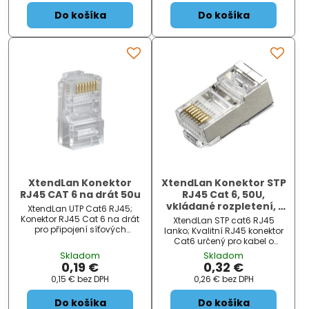
Ca...
Do košíka
Do košíka
XtendLan Konektor
XtendLan Konektor STP
RJ45 CAT 6 na drát 50u
RJ45 Cat 6, 50U,
vkládané rozpletení, i
XtendLan UTP Cat6 RJ45;
pro kabely průměru
Konektor RJ45 Cat 6 na drát
XtendLan STP cat6 RJ45
7,5mm lanko
pro připojení síťových
lanko; Kvalitní RJ45 konektor
komponentů. ZÁKLADNÍ
Cat6 určený pro kabel o
SPECIFIKACE; Typ konektoru:
průměru i 7,5 mm. ZÁKLADNÍ
Skladom
Skladom
RJ45; Kategorie: Cat 6;
SPECIFIKACE; Typ konektoru:
0,19 €
0,32 €
Provedení:...
RJ45; Kategorie: Cat 6; P...
0,15 €
bez DPH
0,26 €
bez DPH
Do košíka
Do košíka