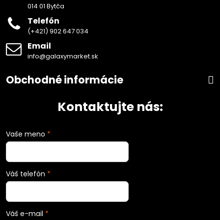
014 01 Bytča
Telefón
(+421) 902 647 034
Email
info@galaxymarket.sk
Obchodné informácie
Kontaktujte nás:
Vaše meno
*
Váš telefón
*
Váš e-mail
*