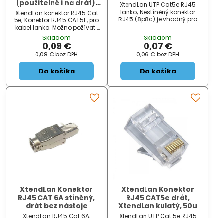
(použitelné i na drát),
XtendLan UTP Cat5e RJ45
50u
lanko; Nestíněný konektor
XtendLan konektor RJ45 Cat
RJ45 (8p8c) je vhodný pro
5e; Konektor RJ45 CAT5E, pro
zakončení kabelů
kabel lanko. Možno požívat i
strukturované kabeláže.
na drát. ZÁKLADNÍ
Skladom
Skladom
ZÁKLADNÍ SPECIFIKACE; Typ
SPECIFIKACE; Typ konektoru:
0,09 €
0,07 €
konektoru: RJ45; Kategorie:...
RJ45; Kategorie: Cat 5e; P...
0,08 €
bez DPH
0,06 €
bez DPH
Do košíka
Do košíka
XtendLan Konektor
XtendLan Konektor
RJ45 CAT 6A stíněný,
RJ45 CAT5e drát,
drát bez nástoje
XtendLan kulatý, 50u
XtendLan RJ45 Cat.6A;
XtendLan UTP Cat 5e RJ45