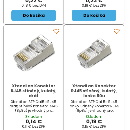
0,22 €
0,22 €
ZÁKLADNÍ SPECIFIKACE; Typ
0,18 €
bez DPH
0,18 €
bez DPH
konektoru: RJ45; Kategorie:...
Do košíka
Do košíka
XtendLan Konektor
XtendLan Konektor
RJ45 stíněný, kulatý,
RJ45 stíněný, kulatý,
drát
lanko 50u
XtendLan STP Cat5e RJ45
XtendLan STP Cat 5e RJ45
drát; Stíněný konektor RJ45
lanko; Stíněný konektor RJ45
(8p8c) je vhodný pro
(8p8c) je vhodný pro
zakončení kabelů
zakončení kabelů
Skladom
Skladom
strukturované kabeláže.
strukturované kabeláže.
0,14 €
0,19 €
ZÁKLADNÍ SPECIFIKACE; Typ
ZÁKLADNÍ SPECIFIKACE; Typ
0,11 €
bez DPH
0,15 €
bez DPH
konektoru: RJ45; Kategorie:
konektoru: RJ45; Kategorie:...