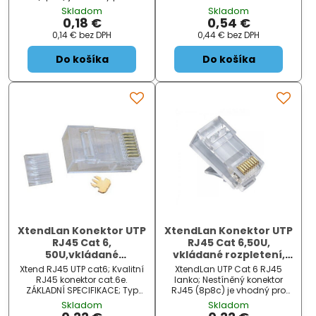
vhodné pro kabely FTP, drát,
zakončení kabelů
Skladom
Skladom
4pár, Cat 6. ZÁKLADNÍ
strukturované kabeláže.
0,18 €
0,54 €
SPECIFIKACE; Typ konektoru:
ZÁKLADNÍ SPECIFIKACE; Typ
0,14 €
bez DPH
0,44 €
bez DPH
RJ45...
konektoru: RJ45; Kategorie:
Ca...
Do košíka
Do košíka
XtendLan Konektor UTP
XtendLan Konektor UTP
RJ45 Cat 6,
RJ45 Cat 6,50U,
50U,vkládané
vkládané rozpletení,
rozpletení, drát
lanko
Xtend RJ45 UTP cat6; Kvalitní
XtendLan UTP Cat 6 RJ45
RJ45 konektor cat.6e.
lanko; Nestíněný konektor
ZÁKLADNÍ SPECIFIKACE; Typ
RJ45 (8p8c) je vhodný pro
konektoru: RJ45; Kategorie:
zakončení kabelů
Skladom
Skladom
cat.6; Provedení: drát...
strukturované kabeláže.