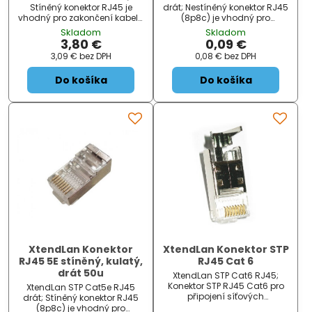
Stíněný konektor RJ45 je
drát; Nestíněný konektor RJ45
vhodný pro zakončení kabelů
(8p8c) je vhodný pro
strukturované kabeláže.
zakončení kabelů
Skladom
Skladom
ZÁKLADNÍ SPECIFIKACE; Typ
strukturované kabeláže.
3,80 €
0,09 €
konektoru: RJ45; Kategorie:
ZÁKLADNÍ SPECIFIKACE; Typ
3,09 €
bez DPH
0,08 €
bez DPH
Cat.6A...
konektoru: RJ45; Kategorie:...
Do košíka
Do košíka
XtendLan Konektor
XtendLan Konektor STP
RJ45 5E stíněný, kulatý,
RJ45 Cat 6
drát 50u
XtendLan STP Cat6 RJ45;
Konektor STP RJ45 Cat6 pro
XtendLan STP Cat5e RJ45
připojení síťových
drát; Stíněný konektor RJ45
komponentů. Konektory
(8p8c) je vhodný pro