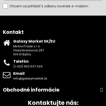
Chcem sa prihlásiť k odberu noviniek e-mailom
Kontakt
Galaxy Market SK/EU
MirAnnTrade s.r.o.
Hviezdoslavova 297
014 01 Bytča
Telefón
(+421) 902 647 034
Email
info@galaxymarket.sk
Obchodné informácie
Kontaktujte nás: