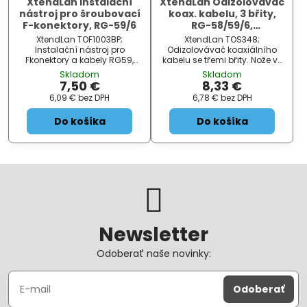
XtendLan Instalační
XtendLan Odizolovávač
nástroj pro šroubovací
koax. kabelu, 3 břity,
F-konektory, RG-59/6
RG-58/59/6,
odizolování ve
XtendLan TOF1003BP;
XtendLan TOS348;
vzdálenostech 4mm a
Instalační nástroj pro
Odizolovávač koaxiálního
8 mm
Fkonektory a kabely RG59,
kabelu se třemi břity. Nože ve
RG6. Má tři hlavice, které
vzdálenostech od sebe na 4
Skladom
Skladom
slouží k oddělení pláště od
mm a 8 mm. V jednom kroku
7,50 €
8,33 €
izolace a k našroubování
tak ořeže z vnějšího pláště 12
6,09 €
bez DPH
6,78 €
bez DPH
Fkonektoru na kabel. ZÁKLADNÍ
mm, nechá opletení v délce 8
SPECIFIKACE;...
mm a vnitřní dielektrikum v
Do košíka
Do košíka
d...
Newsletter
Odoberať naše novinky:
Odoberať