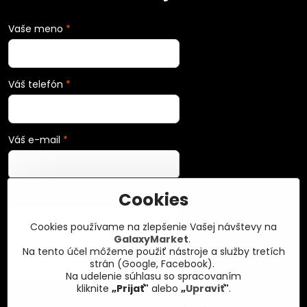
Vaše meno
*
Váš telefón
*
Váš e-mail
*
Cookies
Vaša správa
*
Cookies používame na zlepšenie Vašej návštevy na
GalaxyMarket
.
Na tento účel môžeme použiť nástroje a služby tretích
strán (Google, Facebook).
Na udelenie súhlasu so spracovaním
kliknite
„Prijať"
alebo
„
Upraviť
"
.