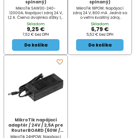
spínaný)
spínaný)
MikroTik SAW30-240-
MikroTik 18POW; Napájací
1200GA; Napájací zdroj 24 V,
zdroj 24 V, 800 mA. Jedná sa
1,2 A. Čierna dvojlinka dĺžky 1,5
o veľmi kvalitný zdroj
m zakončená štandardným
dodávaný ako značkové
Skladom
Skladom
okrúhlym napájacím
príslušenstvo výrobcom
9,25 €
6,79 €
konektorom 2,1 mm. Jedná sa
MikroTik. Vyššie napätie (24 V)
7,52 €
bez DPH
5,52 €
bez DPH
o veľmi kvalitný zdroj
znižuje straty na vedenie pri
dodávaný ako značkové
napájanie cez ethernet ....
Do košíka
Do košíka
príslušenstvo výrobcov ...
MikroTik napájací
adaptér / 24V / 2,5A pre
RouterBOARD (60W /
spínaný)
MikroTik 24HPOW; Napájací