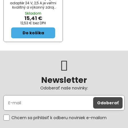
adaptér 24 V, 2,5 A je veľmi
kvalitný a výkonný zdroj
dodávaný ako značkové
Skladom
príslušenstvo výrobcom
15,41 €
Mikrotik. Vyššia možné
12,53 €
bez DPH
napätie (24 V) znižuje straty
na vedenie pri napájanie cez
Do košíka
Ethern ...
Newsletter
Odoberať naše novinky:
Odoberať
Chcem sa prihlásiť k odberu noviniek e-mailom