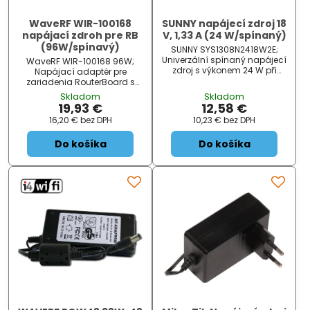
WaveRF WIR-100168
SUNNY napájecí zdroj 18
napájací zdroh pre RB
V, 1,33 A (24 W/spínaný)
(96W/spínavý)
SUNNY SYS1308N2418W2E;
Univerzální spínaný napájecí
WaveRF WIR-100168 96W;
zdroj s výkonem 24 W při
Napájací adaptér pre
napětí 18 V a maximálním
zariadenia RouterBoard s
proudu 1,33 A . Rozměr
výstupným napätím 48 V a
Skladom
Skladom
konektoru 5,5 x 2,1 x 11 mm a
výkonom 96 W. Adaptér je
19,93 €
12,58 €
délka kabelu 1,8 m ....
dodávaný s napájacím
16,20 €
bez DPH
10,23 €
bez DPH
káblom.
Do košíka
Do košíka