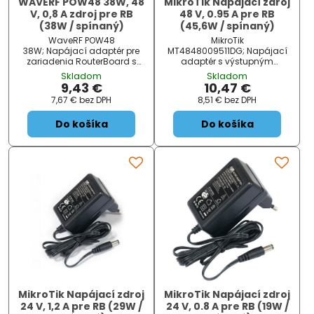
WAVERF POW48 38W, 48
MikroTik Napájací zdroj
V, 0,8 A zdroj pre RB
48 V, 0.95 A pre RB
(38W / spínaný)
(45,6W / spínaný)
WaveRF POW48
MikroTik
38W; Napájací adaptér pre
MT4848009511DG; Napájací
zariadenia RouterBoard s
adaptér s výstupným
výstupným napätím 48 V a
napätím DC 48 V, max.
Skladom
Skladom
výkonom 38 W. Adaptér je
Prúdom 0,95 A a výkonom
9,43 €
10,47 €
dodávaný s napájacím
45,6 W. Zdroj je dodávaný
7,67 €
bez DPH
8,51 €
bez DPH
káblom.
ako značkové príslušenstvo
výrobcom MikroTik ....
Do košíka
Do košíka
MikroTik Napájací zdroj
MikroTik Napájací zdroj
24 V, 1,2 A pre RB (29W /
24 V, 0.8 A pre RB (19W /