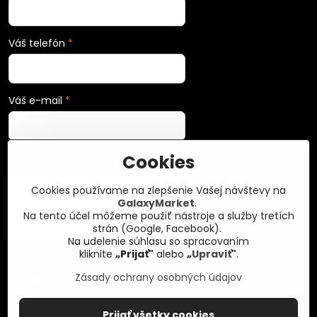
Váš telefón
*
Váš e-mail
*
Cookies
Vaša správa
*
Cookies používame na zlepšenie Vašej návštevy na
GalaxyMarket
.
Na tento účel môžeme použiť nástroje a služby tretích
strán (Google, Facebook).
Na udelenie súhlasu so spracovaním
kliknite
„Prijať"
alebo
„
Upraviť
"
.
Zásady ochrany osobných údajov
Odoslať
Prijať všetky cookies